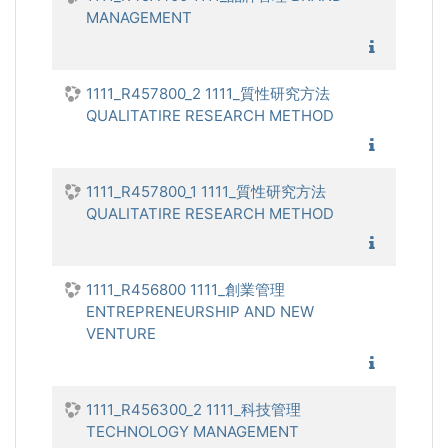
MANAGEMENT
1111_
1111_R457800_2 1111_質性研究方法
QUALITATIRE RESEARCH METHOD
1111_質
1111_R457800_1 1111_質性研究方法
QUALITATIRE RESEARCH METHOD
1111_質
1111_R456800 1111_創業管理
ENTREPRENEURSHIP AND NEW
VENTURE
1111_創
1111_R456300_2 1111_科技管理
TECHNOLOGY MANAGEMENT