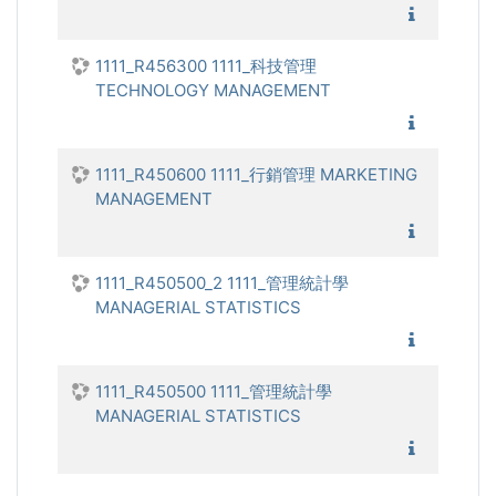
1111_
1111_R456300 1111_科技管理
TECHNOLOGY MANAGEMENT
1111_
1111_R450600 1111_行銷管理 MARKETING
MANAGEMENT
1111_
1111_R450500_2 1111_管理統計學
MANAGERIAL STATISTICS
1111_管
1111_R450500 1111_管理統計學
MANAGERIAL STATISTICS
1111_管