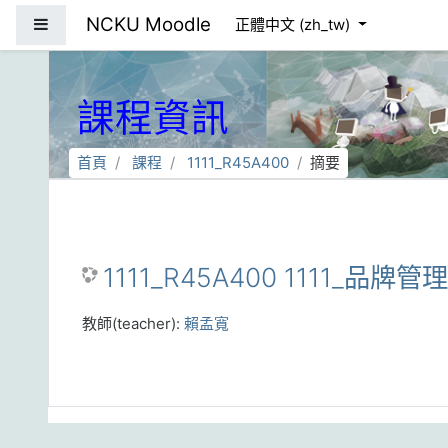
跳到主要內容
NCKU Moodle
側板
正體中文 ‎(zh_tw)‎
課程資訊
首頁
課程
1111_R45A400
摘要
1111_R45A400 1111_品牌管
教師(teacher):
賴孟寬