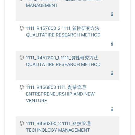
MANAGEMENT
1111_品
1111_R457800_2 1111_質性研究方法
QUALITATIRE RESEARCH METHOD
1111_質
1111_R457800_1 1111_質性研究方法
QUALITATIRE RESEARCH METHOD
1111_質
1111_R456800 1111_創業管理
ENTREPRENEURSHIP AND NEW
VENTURE
1111_創
1111_R456300_2 1111_科技管理
TECHNOLOGY MANAGEMENT