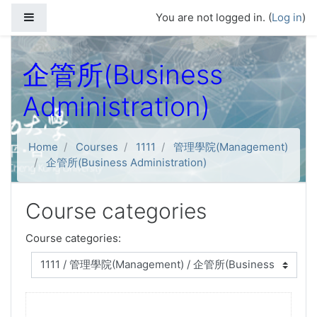
Skip to main content
Side panel
You are not logged in. (
Log in
)
企管所(Business
Administration)
Home
Courses
1111
管理學院(Management)
企管所(Business Administration)
Course categories
Course categories: