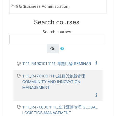
企管所(Business Administration)
Search courses
Search courses
Go
1111_專
1111_R490101 1111_專題討論 SEMINAR
1111_R476100 1111_社群與創新管理
COMMUNITY AND INNOVATION
MANAGEMENT
1111_社
1111_R476000 1111_全球運籌管理 GLOBAL
LOGISTICS MANAGEMENT