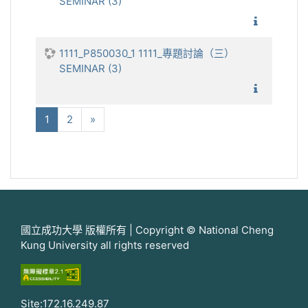
SEMINAR (3)
1111_
1111_P850030_1 1111_專題討論（三）
SEMINAR (3)
1111_
(current)
下一步
1
2
»
國立成功大學 版權所有 | Copyright © National Cheng
Kung University all rights reserved
Site:172.16.249.87