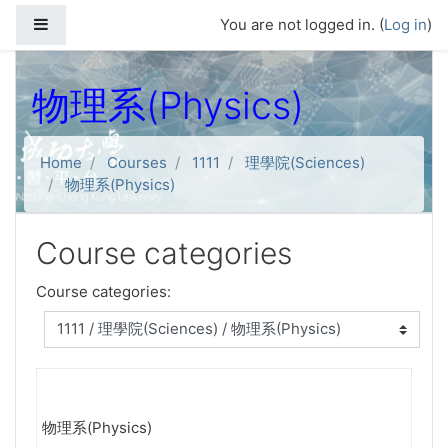
Skip to main content
Side panel
You are not logged in. (
Log in
)
物理系(Physics)
Home
Courses
1111
理學院(Sciences)
物理系(Physics)
Course categories
Course categories:
物理系(Physics)