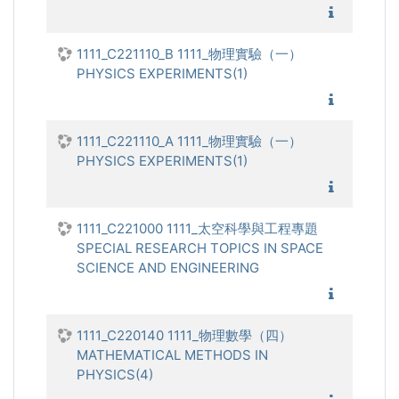
1111_物
1111_C221110_B 1111_物理實驗（一）
PHYSICS EXPERIMENTS(1)
1111_物
1111_C221110_A 1111_物理實驗（一）
PHYSICS EXPERIMENTS(1)
1111_物
1111_C221000 1111_太空科學與工程專題
SPECIAL RESEARCH TOPICS IN SPACE
SCIENCE AND ENGINEERING
1111_太
1111_C220140 1111_物理數學（四）
MATHEMATICAL METHODS IN
PHYSICS(4)