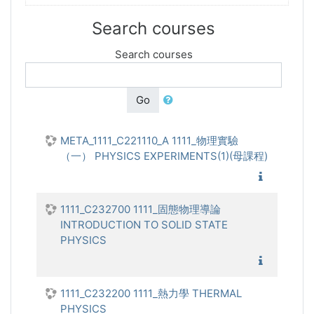
Search courses
Search courses
Go
META_1111_C221110_A 1111_物理實驗
（一） PHYSICS EXPERIMENTS(1)(母課程)
1111_物
1111_C232700 1111_固態物理導論
INTRODUCTION TO SOLID STATE
PHYSICS
1111_固
1111_C232200 1111_熱力學 THERMAL
PHYSICS