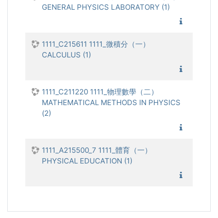
GENERAL PHYSICS LABORATORY (1)
1111_普
1111_C215611 1111_微積分（一）
CALCULUS (1)
1111_微
1111_C211220 1111_物理數學（二）
MATHEMATICAL METHODS IN PHYSICS
(2)
1111_物
1111_A215500_7 1111_體育（一）
PHYSICAL EDUCATION (1)
1111_體