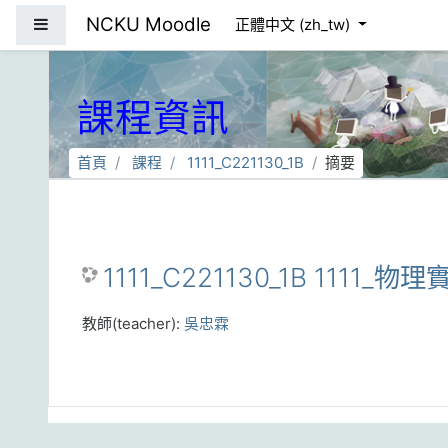
跳到主要內容
NCKU Moodle
側板
正體中文 ‎(zh_tw)‎
課程資訊
首頁
課程
1111_C221130_1B
摘要
1111_C221130_1B 1111_物
教師(teacher):
吳忠霖