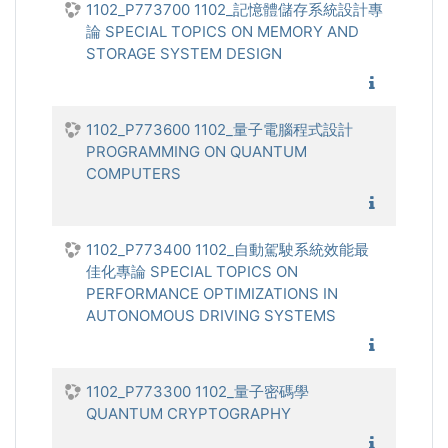
1102_P773700 1102_記憶體儲存系統設計專
論 SPECIAL TOPICS ON MEMORY AND
STORAGE SYSTEM DESIGN
1102_記
1102_P773600 1102_量子電腦程式設計
PROGRAMMING ON QUANTUM
COMPUTERS
1102_
1102_P773400 1102_自動駕駛系統效能最
佳化專論 SPECIAL TOPICS ON
PERFORMANCE OPTIMIZATIONS IN
AUTONOMOUS DRIVING SYSTEMS
1102_自
1102_P773300 1102_量子密碼學
QUANTUM CRYPTOGRAPHY
1102_