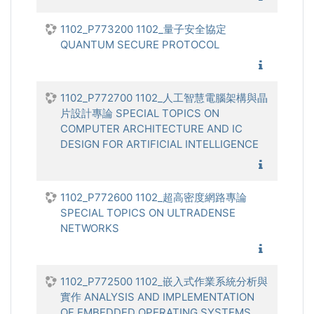
1102_P773200 1102_量子安全協定
QUANTUM SECURE PROTOCOL
1102_
1102_P772700 1102_人工智慧電腦架構與晶
片設計專論 SPECIAL TOPICS ON
COMPUTER ARCHITECTURE AND IC
DESIGN FOR ARTIFICIAL INTELLIGENCE
1102_人
1102_P772600 1102_超高密度網路專論
SPECIAL TOPICS ON ULTRADENSE
NETWORKS
1102_超
1102_P772500 1102_嵌入式作業系統分析與
實作 ANALYSIS AND IMPLEMENTATION
OF EMBEDDED OPERATING SYSTEMS