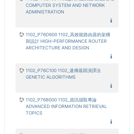
COMPUTER SYSTEM AND NETWORK
ADMINISTRATION
1102_
1102_P76D600 1102_高效能路由器的架構
與設計 HIGH-PERFORMANCE ROUTER
ARCHITECTURE AND DESIGN
1102_
1102_P76C100 1102_遺傳基因演譯法
GENETIC ALGORITHMS
1102_
1102_P76B000 1102_資訊擷取專論
ADVANCED INFORMATION RETRIEVAL
TOPICS
1102_資