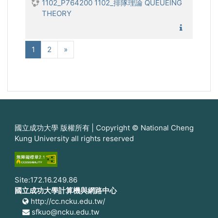
1102_P764200 1102_排隊理論 QUEUEING
THEORY
1102_
(現在)
次へ
1
2
»
國立成功大學 版權所有 | Copyright © National Cheng
Kung University all rights reserved
Site:172.16.249.86
國立成功大學計算機與網路中心
http://cc.ncku.edu.tw/
sfkuo@ncku.edu.tw