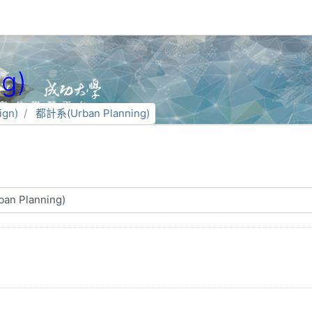
g)
gn)
都計系(Urban Planning)