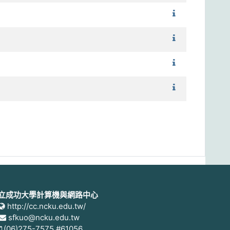
1102_都計系
1102_設計概論
1102_都市規劃
1102_都市規劃
立成功大學計算機與網路中心
http://cc.ncku.edu.tw/
sfkuo@ncku.edu.tw
(06)275-7575 #61056