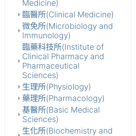
Medicine)
臨醫所(Clinical Medicine)
微免所(Microbiology and
Immunology)
臨藥科技所(Institute of
Clinical Pharmacy and
Pharmaceutical
Sciences)
生理所(Physiology)
藥理所(Pharmacology)
基醫所(Basic Medical
Sciences)
生化所(Biochemistry and