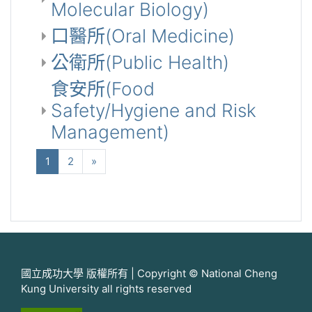
Molecular Biology)
口醫所(Oral Medicine)
公衛所(Public Health)
食安所(Food
Safety/Hygiene and Risk
Management)
(current)
下一步
1
2
»
國立成功大學 版權所有 | Copyright © National Cheng
Kung University all rights reserved