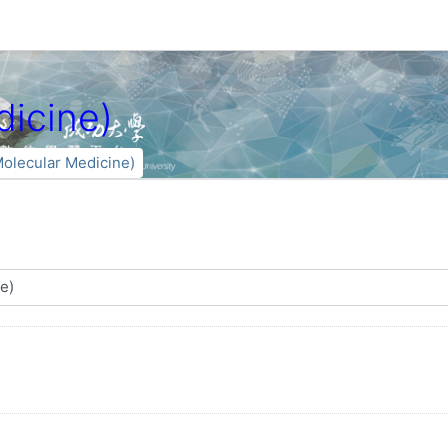
icine)
lecular Medicine)