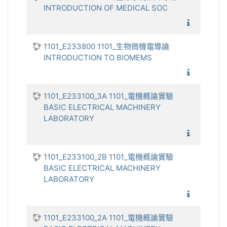
INTRODUCTION OF MEDICAL SOC
1101_醫
1101_E233800 1101_生物微機電導論
INTRODUCTION TO BIOMEMS
1101_
1101_E233100_3A 1101_電機概論實驗
BASIC ELECTRICAL MACHINERY
LABORATORY
1101_電
1101_E233100_2B 1101_電機概論實驗
BASIC ELECTRICAL MACHINERY
LABORATORY
1101_電
1101_E233100_2A 1101_電機概論實驗