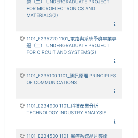
題（二） UNDERGRADUATE PROJECT
FOR MICROELECTRONICS AND
MATERIALS(2)
1101_電
1101_E235220 1101_電路與系統學群畢業專
題（二） UNDERGRADUATE PROJECT
FOR CIRCUIT AND SYSTEMS(2)
1101_
1101_E235100 1101_通訊原理 PRINCIPLES
OF COMMUNICATIONS
1101_通
1101_E234900 1101_科技產業分析
TECHNOLOGY INDUSTRY ANALYSIS
1101_科
1101_E234500 1101_醫療系統晶片導論