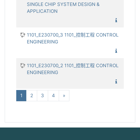
SINGLE CHIP SYSTEM DESIGN &
APPLICATION
1101_單
1101_E230700_3 1101_控制工程 CONTROL
ENGINEERING
1101_控
1101_E230700_2 1101_控制工程 CONTROL
ENGINEERING
1101_控
(current)
下一步
1
2
3
4
»