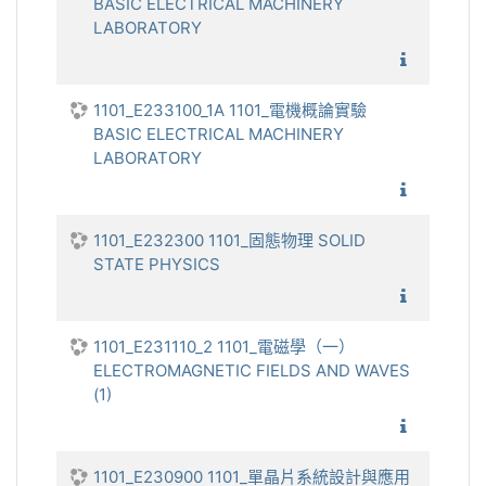
BASIC ELECTRICAL MACHINERY
LABORATORY
1101_電
1101_E233100_1A 1101_電機概論實驗
BASIC ELECTRICAL MACHINERY
LABORATORY
1101_電
1101_E232300 1101_固態物理 SOLID
STATE PHYSICS
1101_固
1101_E231110_2 1101_電磁學（一）
ELECTROMAGNETIC FIELDS AND WAVES
(1)
1101_電
1101_E230900 1101_單晶片系統設計與應用