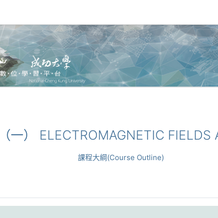
學（一） ELECTROMAGNETIC FIELDS A
課程大綱(Course Outline)