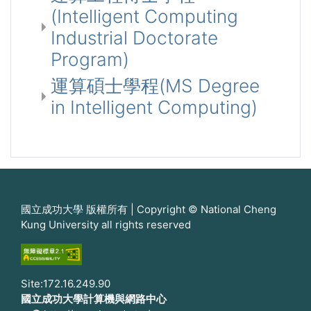
(Intelligent Computing
Industrial Doctorate
Program)
運算碩士學程(MS Degree
in Intelligent Computing)
國立成功大學 版權所有 | Copyright © National Cheng
Kung University all rights reserved
Site:172.16.249.90
國立成功大學計算機與網路中心