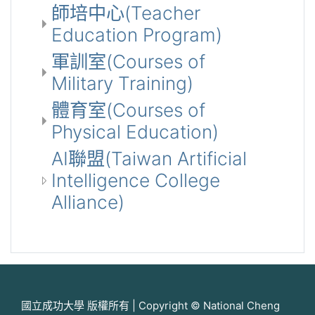
師培中心(Teacher
Education Program)
軍訓室(Courses of
Military Training)
體育室(Courses of
Physical Education)
AI聯盟(Taiwan Artificial
Intelligence College
Alliance)
國立成功大學 版權所有 | Copyright © National Cheng