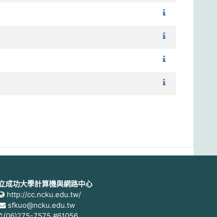
1131_男子游泳
1131_瑜伽（
1131_瑜伽（
1131_基礎籃球
立成功大學計算機與網路中心
http://cc.ncku.edu.tw/
sfkuo@ncku.edu.tw
(06)275-7575 #61056