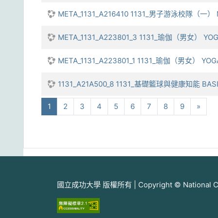
META_1131_A216410 1131_男子游泳校隊（一） M
META_1131_A223801_3 1131_瑜伽（男女） YO
META_1131_A223801_1 1131_瑜伽（男女） YO
1131_A21A500_8 1131_基礎籃球與健康知能 BASIC
(current)
下一
1
2
3
4
5
6
7
8
9
»
國立成功大學 版權所有 | Copyright © National Cheng