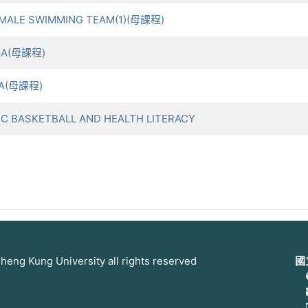
ALE SWIMMING TEAM(1)(母課程)
GA(母課程)
GA(母課程)
 BASKETBALL AND HEALTH LITERACY
步
 Kung University all rights reserved
國