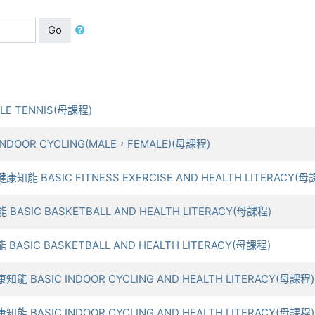
Go
步
BLE TENNIS(母課程)
INDOOR CYCLING(MALE，FEMALE)(母課程)
康知能 BASIC FITNESS EXERCISE AND HEALTH LITERACY(母
 BASIC BASKETBALL AND HEALTH LITERACY(母課程)
BASIC BASKETBALL AND HEALTH LITERACY(母課程)
知能 BASIC INDOOR CYCLING AND HEALTH LITERACY(母課程)
知能 BASIC INDOOR CYCLING AND HEALTH LITERACY(母課程)