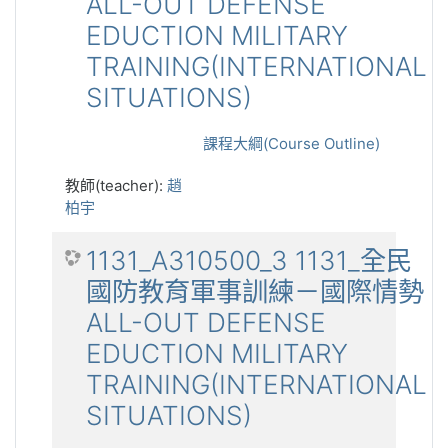
ALL-OUT DEFENSE
EDUCTION MILITARY
TRAINING(INTERNATIONAL
SITUATIONS)
課程大綱(Course Outline)
教師(teacher):
趙
柏宇
1131_A310500_3 1131_全民
國防教育軍事訓練－國際情勢
ALL-OUT DEFENSE
EDUCTION MILITARY
TRAINING(INTERNATIONAL
SITUATIONS)