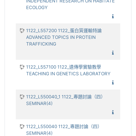
INDEPENDENT RESEARCH ON HABITATE
ECOLOGY
1122_棲
1122_L557200 1122_蛋白質運輸特論
ADVANCED TOPICS IN PROTEIN
TRAFFICKING
1122_蛋
1122_L557100 1122_遺傳學實驗教學
TEACHING IN GENETICS LABORATORY
1122_遺
1122_L550040_1 1122_專題討論（四）
SEMINAR(4)
1122_
1122_L550040 1122_專題討論（四）
SEMINAR(4)