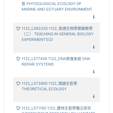
態 PHYSIOLOGICAL ECOLOGY OF
MARINE AND ESTUARY ENVIRONMENT
1122_海
1122_L583320 1122_普通生物學實驗教學
（二） TEACHING IN GENERAL BIOLOGY
EXPERIMENTS(2)
1122_普
1122_L577400 1122_DNA修復系統 DNA
REPAIR SYSTEMS
1122_D
1122_L573900 1122_理論生態學
THEORETICAL ECOLOGY
1122_
1122_L571100 1122_棲地生態學獨立研究