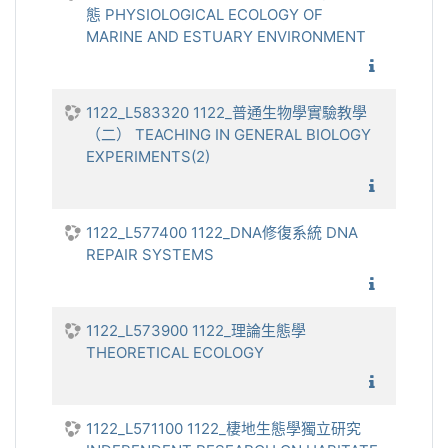
態 PHYSIOLOGICAL ECOLOGY OF
MARINE AND ESTUARY ENVIRONMENT
1122_海
1122_L583320 1122_普通生物學實驗教學
（二） TEACHING IN GENERAL BIOLOGY
EXPERIMENTS(2)
1122_普
1122_L577400 1122_DNA修復系統 DNA
REPAIR SYSTEMS
1122_D
1122_L573900 1122_理論生態學
THEORETICAL ECOLOGY
1122_
1122_L571100 1122_棲地生態學獨立研究