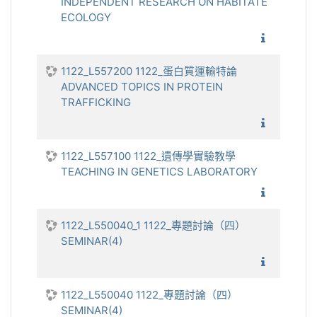
INDEPENDENT RESEARCH ON HABITATE
ECOLOGY
1122_棲
1122_L557200 1122_蛋白質運輸特論
ADVANCED TOPICS IN PROTEIN
TRAFFICKING
1122_蛋
1122_L557100 1122_遺傳學實驗教學
TEACHING IN GENETICS LABORATORY
1122_遺
1122_L550040_1 1122_專題討論（四）
SEMINAR(4)
1122_
1122_L550040 1122_專題討論（四）
SEMINAR(4)