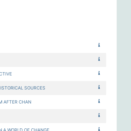
1122_1624
1122_島鏈．人
1122_全球南方
CTIVE
1122_十九世紀
STORICAL SOURCES
1122_中國禪宗
M AFTER CHAN
1122_科技與社
1122_知識分子
A WORLD OF CHANGE