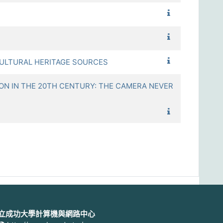
1122_史學專題
1122_史學研究
1122_數位化與
LTURAL HERITAGE SOURCES
IN THE 20TH CENTURY: THE CAMERA NEVER
1122_相機不說
立成功大學計算機與網路中心