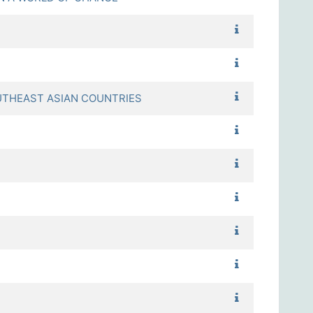
1122_達爾文革
1122_《資治通
1122_第二次世
HEAST ASIAN COUNTRIES
1122_十九世紀
1122_唐代物質
1122_日本視覺
1122_清帝國在臺
1122_愛爾蘭史
1122_台灣史（