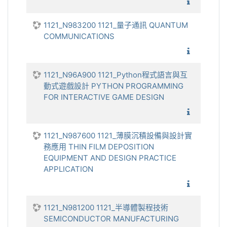
1121_
1121_N983200 1121_量子通訊 QUANTUM
COMMUNICATIONS
1121_
1121_N96A900 1121_Python程式語言與互
動式遊戲設計 PYTHON PROGRAMMING
FOR INTERACTIVE GAME DESIGN
1121_P
1121_N987600 1121_薄膜沉積設備與設計實
務應用 THIN FILM DEPOSITION
EQUIPMENT AND DESIGN PRACTICE
APPLICATION
1121_薄
1121_N981200 1121_半導體製程技術
SEMICONDUCTOR MANUFACTURING