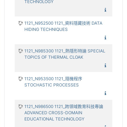
TECHNOLOGY
1121_
1121_N952500 1121_資料隱藏技術 DATA
HIDING TECHNIQUES
1121_資
1121_N985300 1121_熱隱形特論 SPECIAL
TOPICS OF THERMAL CLOAK
1121_熱
1121_N953500 1121_隨機程序
STOCHASTIC PROCESSES
1121_隨
1121_N986500 1121_跨領域教育科技專論
ADVANCED CROSS-DOMAIN
EDUCATIONAL TECHNOLOGY