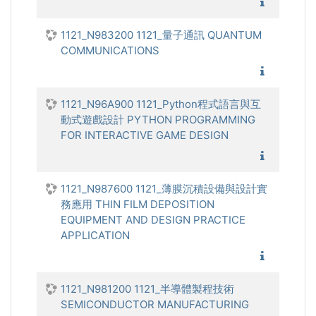
1121_
1121_N983200 1121_量子通訊 QUANTUM
COMMUNICATIONS
1121_
1121_N96A900 1121_Python程式語言與互
動式遊戲設計 PYTHON PROGRAMMING
FOR INTERACTIVE GAME DESIGN
1121_P
1121_N987600 1121_薄膜沉積設備與設計實
務應用 THIN FILM DEPOSITION
EQUIPMENT AND DESIGN PRACTICE
APPLICATION
1121_薄
1121_N981200 1121_半導體製程技術
SEMICONDUCTOR MANUFACTURING