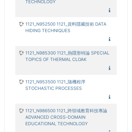
TECHNOLOGY
1121_
1121_N952500 1121_資料隱藏技術 DATA
HIDING TECHNIQUES
1121_資
1121_N985300 1121_熱隱形特論 SPECIAL
TOPICS OF THERMAL CLOAK
1121_熱
1121_N953500 1121_隨機程序
STOCHASTIC PROCESSES
1121_隨
1121_N986500 1121_跨領域教育科技專論
ADVANCED CROSS-DOMAIN
EDUCATIONAL TECHNOLOGY