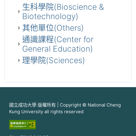
生科學院(Bioscience &
Biotechnology)
其他單位(Others)
通識課程(Center for
General Education)
理學院(Sciences)
國立成功大學 版權所有 | Copyright © National Cheng
Kung University all rights reserved