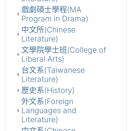
戲劇碩士學程(MA
Program in Drama)
中文所(Chinese
Literature)
文學院學士班(College of
Liberal Arts)
台文系(Taiwanese
Literature)
歷史系(History)
外文系(Foreign
Languages and
Literature)
中文系(Chinese