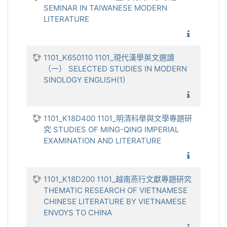
SEMINAR IN TAIWANESE MODERN
LITERATURE
1101_臺
1101_K650110 1101_現代漢學英文選讀
（一） SELECTED STUDIES IN MODERN
SINOLOGY ENGLISH(1)
1101_現
1101_K18D400 1101_明清科舉與文學專題研
究 STUDIES OF MING-QING IMPERIAL
EXAMINATION AND LITERATURE
1101_明
1101_K18D200 1101_越南燕行文獻專題研究
THEMATIC RESEARCH OF VIETNAMESE
CHINESE LITERATURE BY VIETNAMESE
ENVOYS TO CHINA