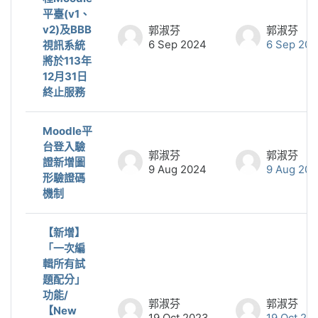
平臺(v1、
v2)及BBB
郭淑芬
郭淑芬
6 Sep 2024
6 Sep 20
視訊系統
將於113年
12月31日
終止服務
Moodle平
台登入驗
郭淑芬
郭淑芬
證新增圖
9 Aug 2024
9 Aug 20
形驗證碼
機制
【新增】
「一次編
輯所有試
題配分」
功能/
郭淑芬
郭淑芬
【New
19 Oct 2023
19 Oct 20