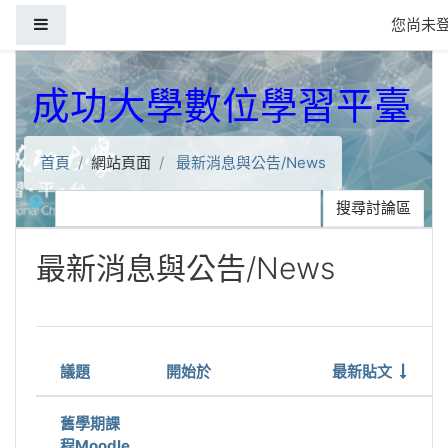
跳到主要內容
側板
您尚未登
成功大學數位學習平臺
首頁
網站頁面
最新消息與公告/News
搜尋
搜尋討論區
最新消息與公告/News
Showing 8 of 8 discussions
議題
開始於
最新貼文
狀態
舊學期課
程Moodle