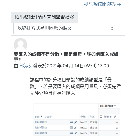
視訊系統問與答 →
顯示模式
要匯入的成績不是分數，而是量尺，該如何匯入成績
Number of replies: 0
單?
由
郭淑芬
發表於
2021年 04月 14日(Wed) 17:00
課程中的評分項目預設的成績類型是「分
數」，若是要匯入的成績是用量尺，必須先建
立評分項目再進行匯入