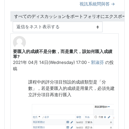
視訊系統問與答 →
表示モード
要匯入的成績不是分數，而是量尺，該如何匯入成績
返信数: 0
單?
2021年 04月 14日(Wednesday) 17:00
-
郭淑芬
の投
稿
課程中的評分項目預設的成績類型是「分
數」，若是要匯入的成績是用量尺，必須先建
立評分項目再進行匯入