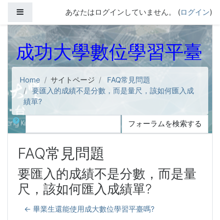
メインコンテンツへスキップする
サイドパネル
あなたはログインしていません。 (
ログイン
)
成功大學數位學習平臺
Home
サイトページ
FAQ常見問題
要匯入的成績不是分數，而是量尺，該如何匯入成
績單?
検索
フォーラムを検索する
FAQ常見問題
要匯入的成績不是分數，而是量
尺，該如何匯入成績單?
← 畢業生還能使用成大數位學習平臺嗎?