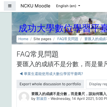
Skip to main content
NCKU Moodle
Side panel
English ‎(en)‎
成功大學數位學習平
Home
Site pages
FAQ常見問題
要匯入的成績
FAQ常見問題
要匯入的成績不是分數，而是量
◀︎ 畢業生還能使用成大數位學習平臺嗎?
Display mode
要匯入的成績不是分數，而是量尺，該如何匯入
Number of replies: 0
by
郭淑芬
-
Wednesday, 14 April 2021, 5:00 