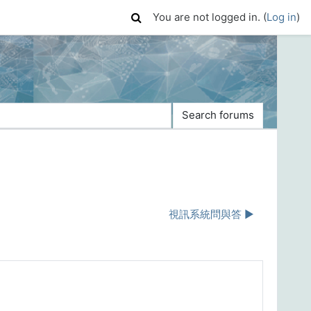
You are not logged in. (
Log in
)
Search forums
視訊系統問與答 ▶︎