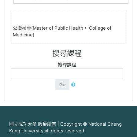
公衛碩專(Master of Public Health， College of
Medicine)
搜尋課程
搜尋課程
Go
國立成功大學 版權所有 | Copyright © National Cheng
Kung University all rights reserved