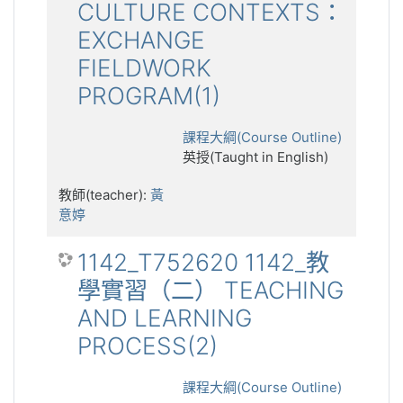
CULTURE CONTEXTS：
EXCHANGE
FIELDWORK
PROGRAM(1)
課程大綱(Course Outline)
英授(Taught in English)
教師(teacher):
黃
意婷
1142_T752620 1142_教
學實習（二） TEACHING
AND LEARNING
PROCESS(2)
課程大綱(Course Outline)