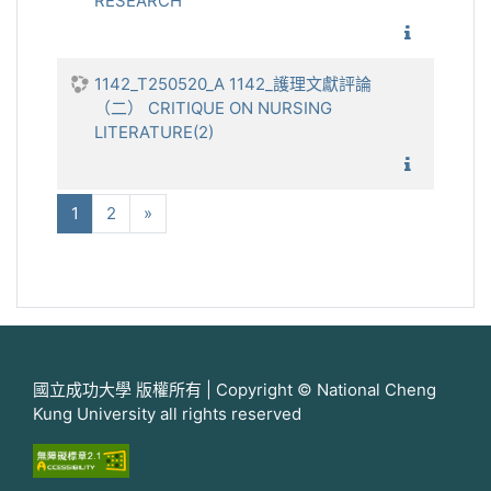
RESEARCH
1142_
1142_T250520_A 1142_護理文獻評論
（二） CRITIQUE ON NURSING
LITERATURE(2)
1142_護
(current)
下一步
1
2
»
國立成功大學 版權所有 | Copyright © National Cheng
Kung University all rights reserved