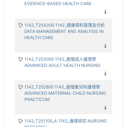
EVIDENCE-BASED HEALTH CARE
1142_實
1142_T254300 1142_健康資料管理及分析
DATA MANAGEMENT AND ANALYSIS IN
HEALTH CARE
1142_健
1142_T253000 1142_進階成人護理學
ADVANCED ADULT HEALTH NURSING
1142_進
1142_T252800 1142_進階產兒科護理學
ADVANCED MATERNAL-CHILD NURSING
PRACTICUM
1142_進
1142_T251100_A 1142_護理研究 NURSING