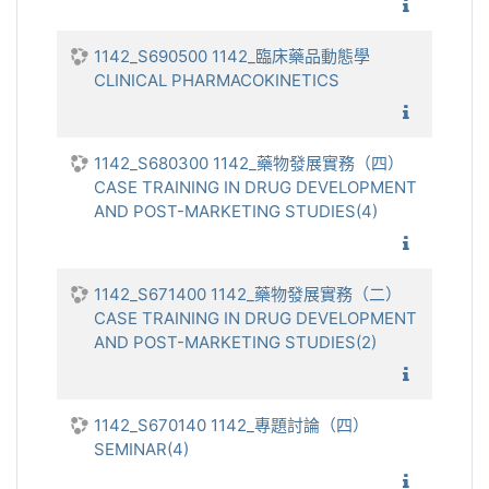
1142_法
1142_S690500 1142_臨床藥品動態學
CLINICAL PHARMACOKINETICS
1142_臨
1142_S680300 1142_藥物發展實務（四）
CASE TRAINING IN DRUG DEVELOPMENT
AND POST-MARKETING STUDIES(4)
1142_藥
1142_S671400 1142_藥物發展實務（二）
CASE TRAINING IN DRUG DEVELOPMENT
AND POST-MARKETING STUDIES(2)
1142_藥
1142_S670140 1142_專題討論（四）
SEMINAR(4)
1142_