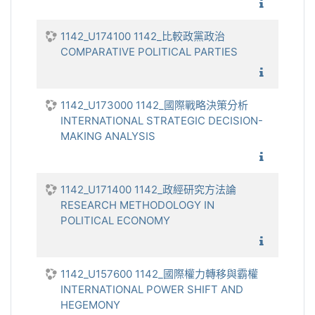
1142_社
1142_U174100 1142_比較政黨政治
COMPARATIVE POLITICAL PARTIES
1142_比
1142_U173000 1142_國際戰略決策分析
INTERNATIONAL STRATEGIC DECISION-
MAKING ANALYSIS
1142_國
1142_U171400 1142_政經研究方法論
RESEARCH METHODOLOGY IN
POLITICAL ECONOMY
1142_政
1142_U157600 1142_國際權力轉移與霸權
INTERNATIONAL POWER SHIFT AND
HEGEMONY