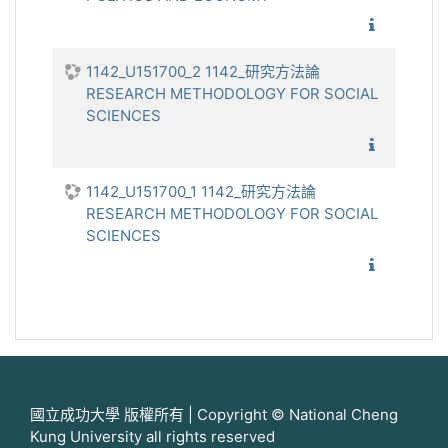
1142_地
1142_U151700_2 1142_研究方法論
RESEARCH METHODOLOGY FOR SOCIAL
SCIENCES
1142_研
1142_U151700_1 1142_研究方法論
RESEARCH METHODOLOGY FOR SOCIAL
SCIENCES
1142_研
國立成功大學 版權所有 | Copyright © National Cheng
Kung University all rights reserved