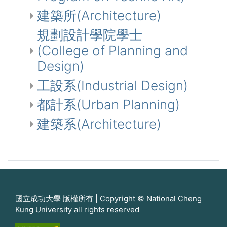
建築所(Architecture)
規劃設計學院學士
(College of Planning and
Design)
工設系(Industrial Design)
都計系(Urban Planning)
建築系(Architecture)
國立成功大學 版權所有 | Copyright © National Cheng
Kung University all rights reserved