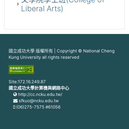
Liberal Arts)
國立成功大學 版權所有 | Copyright © National Cheng
Kung University all rights reserved
Site:172.16.249.87
國立成功大學計算機與網路中心
http://cc.ncku.edu.tw/
sfkuo@ncku.edu.tw
(06)275-7575 #61056