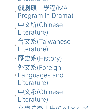
戲劇碩士學程(MA
Program in Drama)
中文所(Chinese
Literature)
台文系(Taiwanese
Literature)
歷史系(History)
外文系(Foreign
Languages and
Literature)
中文系(Chinese
Literature)
文學院學士班(College of