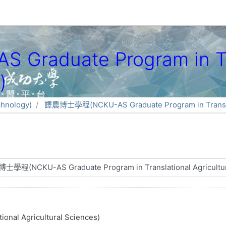
aduate Program in Tra
)
hnology)
譯農博士學程(NCKU-AS Graduate Program in Translati
al Agricultural Sciences)