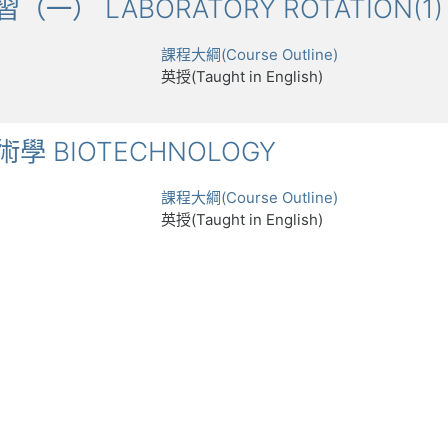
實習（一） LABORATORY ROTATION(1)
課程大綱(Course Outline)
英授(Taught in English)
技術學 BIOTECHNOLOGY
課程大綱(Course Outline)
英授(Taught in English)