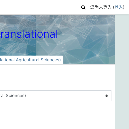
您尚未登入 (
登入
)
nslational
onal Agricultural Sciences)