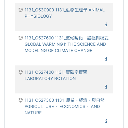
1131_C530900 1131_動物生理學 ANIMAL
PHYSIOLOGY
1131_動
1131_C527600 1131_氣候暖化－證據與模式
GLOBAL WARMING I: THE SCIENCE AND
MODELING OF CLIMATE CHANGE
1131_氣
1131_C527400 1131_實驗室實習
LABORATORY ROTATION
1131_
1131_C527300 1131_農業、經濟、與自然
AGRICULTURE， ECONOMICS， AND
NATURE
1131_