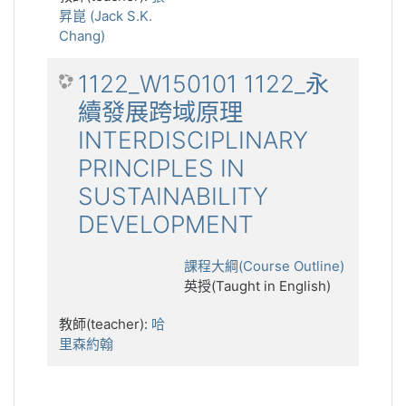
昇崑 (Jack S.K.
Chang)
1122_W150101 1122_永
續發展跨域原理
INTERDISCIPLINARY
PRINCIPLES IN
SUSTAINABILITY
DEVELOPMENT
課程大綱(Course Outline)
英授(Taught in English)
教師(teacher):
哈
里森約翰