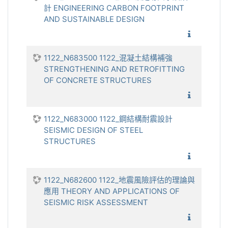
計 ENGINEERING CARBON FOOTPRINT
AND SUSTAINABLE DESIGN
1122_工
1122_N683500 1122_混凝土結構補強
STRENGTHENING AND RETROFITTING
OF CONCRETE STRUCTURES
1122_混
1122_N683000 1122_鋼結構耐震設計
SEISMIC DESIGN OF STEEL
STRUCTURES
1122_鋼
1122_N682600 1122_地震風險評估的理論與
應用 THEORY AND APPLICATIONS OF
SEISMIC RISK ASSESSMENT
1122_地