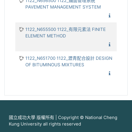
1122_N656500 1122_鋪面管理系統
PAVEMENT MANAGEMENT SYSTEM
1122_
1122_N655500 1122_有限元素法 FINITE
ELEMENT METHOD
1122_有
1122_N651700 1122_瀝青配合設計 DESIGN
OF BITUMINOUS MIXTURES
1122_瀝
國立成功大學 版權所有 | Copyright © National Cheng
Kung University all rights reserved