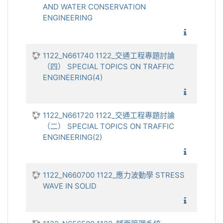
AND WATER CONSERVATION
ENGINEERING
1122_水
1122_N661740 1122_交通工程專題討論
（四） SPECIAL TOPICS ON TRAFFIC
ENGINEERING(4)
1122_交
1122_N661720 1122_交通工程專題討論
（二） SPECIAL TOPICS ON TRAFFIC
ENGINEERING(2)
1122_交
1122_N660700 1122_應力波動學 STRESS
WAVE IN SOLID
1122_應