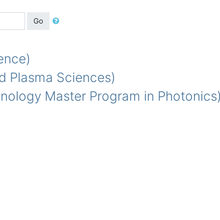
Go
nce)
d Plasma Sciences)
logy Master Program in Photonics