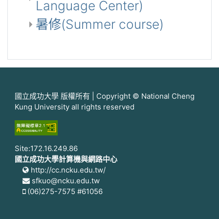
Language Center)
暑修(Summer course)
國立成功大學 版權所有 | Copyright © National Cheng
Kung University all rights reserved
Site:172.16.249.86
國立成功大學計算機與網路中心
http://cc.ncku.edu.tw/
sfkuo@ncku.edu.tw
(06)275-7575 #61056