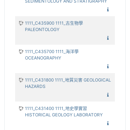
SEDIMENTOLOGY AND STRATIGRAPHY
1111_沉
1111_C435900 1111_古生物學
PALEONTOLOGY
1111_
1111_C435700 1111_海洋學
OCEANOGRAPHY
1111_
1111_C431800 1111_地質災害 GEOLOGICAL
HAZARDS
1111_地
1111_C431400 1111_地史學實習
HISTORICAL GEOLOGY LABORATORY
1111_地