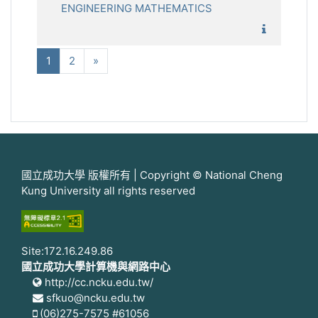
ENGINEERING MATHEMATICS
1111_
(current)
下一步
1
2
»
國立成功大學 版權所有 | Copyright © National Cheng
Kung University all rights reserved
Site:172.16.249.86
國立成功大學計算機與網路中心
http://cc.ncku.edu.tw/
sfkuo@ncku.edu.tw
(06)275-7575 #61056