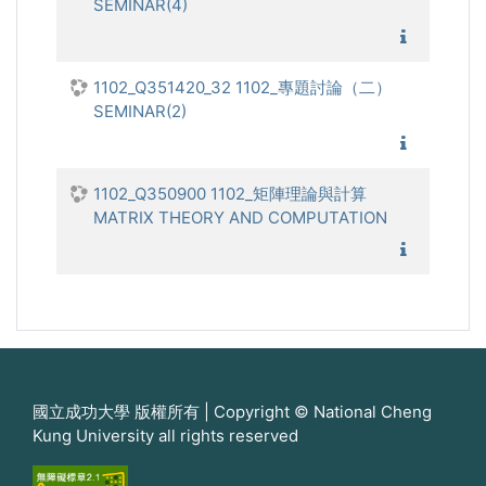
SEMINAR(4)
1102_
1102_Q351420_32 1102_專題討論（二）
SEMINAR(2)
1102_
1102_Q350900 1102_矩陣理論與計算
MATRIX THEORY AND COMPUTATION
1102_
國立成功大學 版權所有 | Copyright © National Cheng
Kung University all rights reserved