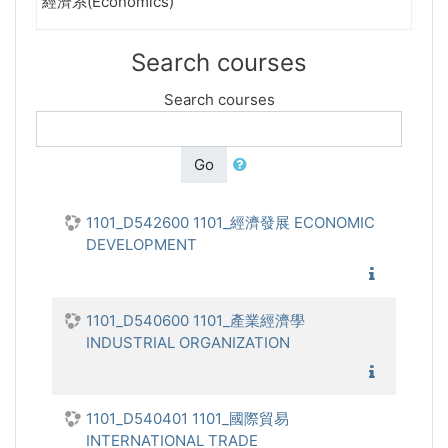
經濟系(Economics)
Search courses
Search courses
Go
1101_D542600 1101_經濟發展 ECONOMIC
DEVELOPMENT
1101_經
1101_D540600 1101_產業經濟學
INDUSTRIAL ORGANIZATION
1101_產
1101_D540401 1101_國際貿易
INTERNATIONAL TRADE