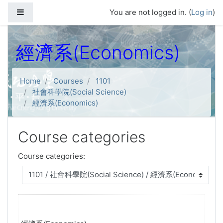
Skip to main content
Side panel
You are not logged in. (
Log in
)
經濟系(Economics)
Home
Courses
1101
社會科學院(Social Science)
經濟系(Economics)
Course categories
Course categories: