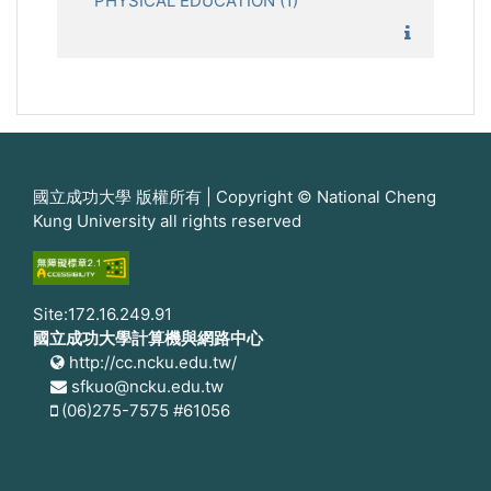
PHYSICAL EDUCATION (1)
1101_體
國立成功大學 版權所有 | Copyright © National Cheng
Kung University all rights reserved
Site:172.16.249.91
國立成功大學計算機與網路中心
http://cc.ncku.edu.tw/
sfkuo@ncku.edu.tw
(06)275-7575 #61056