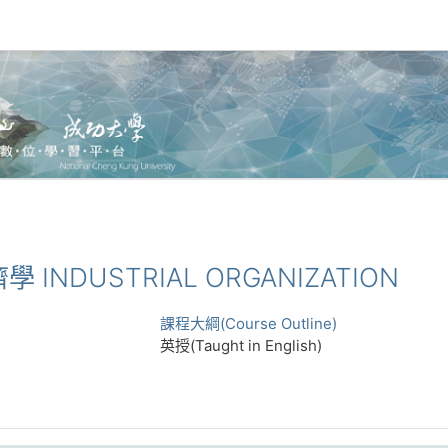
濟學 INDUSTRIAL ORGANIZATION
課程大綱(Course Outline)
英授(Taught in English)