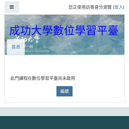
跳到主要內容
側板
您正使用訪客身分瀏覽 (
登入
)
成功大學數位學習平臺
首頁
此門課程在數位學習平臺尚未啟用
繼續