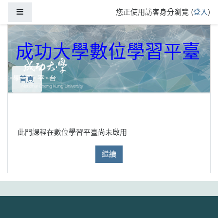
跳到主要內容
側板
您正使用訪客身分瀏覽 (
登入
)
成功大學數位學習平臺
首頁
此門課程在數位學習平臺尚未啟用
繼續