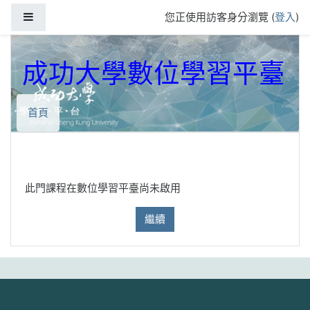
跳到主要內容
側板
您正使用訪客身分瀏覽 (
登入
)
成功大學數位學習平臺
首頁
此門課程在數位學習平臺尚未啟用
繼續