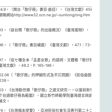
4.9
，〈閩台「歌仔冊」書目‧曲目〉，《台灣文獻》
45
卷
3
順隆網站
http://www32.ocn.ne.jp/~sunliong/ong.htm
（參
93
，〈談台閩「歌仔冊」的出版概況〉《臺灣風物》，
。
96
，〈「歌仔冊」書目補遺〉《臺灣文獻》，
47.1
：
73-
97
，〈從七種全本「孟姜女歌」的語詞、文體看「歌仔冊」
臺灣文獻》，
48.2
，
P. 165-186
。
02.06
〈「歌仔冊」的押韻形式及平仄問題〉《民俗曲藝》，
238
。
03
，《台灣勸世類「歌仔冊」之語文研究－－以當前新竹市
个台語歌仔冊為範圍》，國立新竹師範學院臺灣語言與語文
論文。
74
，《台灣唱本提要》，亞洲民俗社會生活專刊第二十二