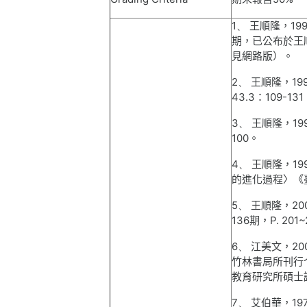
1、
王順隆，
199
期，已公布於王
見網路版）。
2、
王順隆，
19
43.3
：
109-131
3、
王順隆，
19
100
。
4、
王順隆，
19
的進化過程〉《
5、
王順隆，
20
136
期，
P. 201
~
6、
江美文，
20
竹林書局所刊行
教育研究所碩士
7、
艾伯華，
19