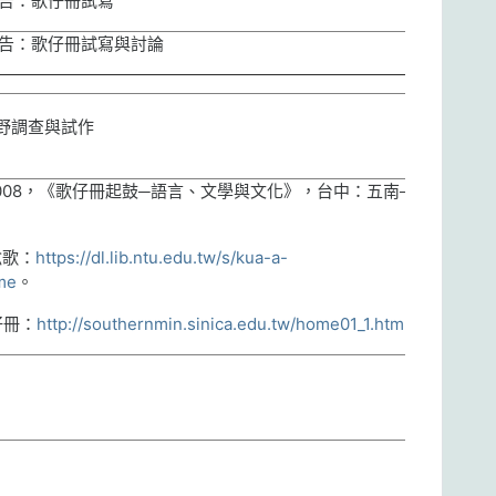
告：歌仔冊試寫
告：歌仔冊試寫與討論
野調查與試作
008
，《歌仔冊起鼓─語言、文學與文化》，台中：五南─台
唸歌：
https://dl.lib.ntu.edu.tw/s/kua-a-
me
。
仔冊：
http://southernmin.sinica.edu.tw/home01_1.htm
。