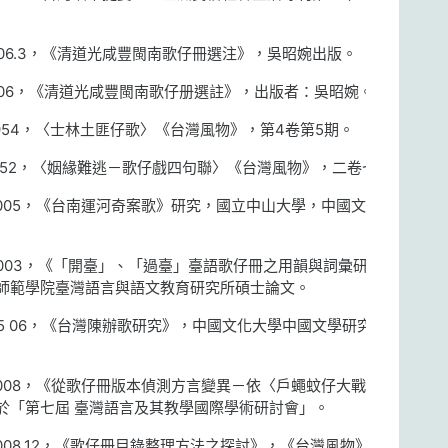
06.3
，《清道光咸豐閩南歌仔冊選注》，吳昭婉出版。
06
，《清道光咸豐閩南歌仔册選註》，出版者：吳昭婉。
954
，〈士林土匪仔歌〉《台灣風物》，第
4
卷第
5
期。
52
，〈姻緣難逃－歌仔戲四句聯〉《台灣風物》，二卷七。
005
，《台南運河奇案歌》研究，國立中山大學，中國文學研
003
，《「開臺」、「過臺」臺語歌仔冊之用韻與詞彙研
師範學院臺灣語言與語文教育研究所碩士論文。
5 06
，《台灣陳辦歌研究》，中國文化大學中國文學研究所
008
，《從歌仔冊版本偵測方言變異－依〈戶蠅蚊仔大戰歌〉
於「第七屆 臺灣語言及其教學國際學術研討會」。
008.12
，《歌仔冊目錄整理方法之探討》，《台灣風物》，