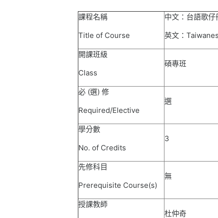
課程名稱
中文：台語歌仔
Title of Course
英文：
Taiwanes
開課班級
碩專班
Class
必
(
選
)
修
選
Required/Elective
學分數
3
No. of Credits
先修科目
無
Prerequisite Course(s)
授課教師
杜仲奇