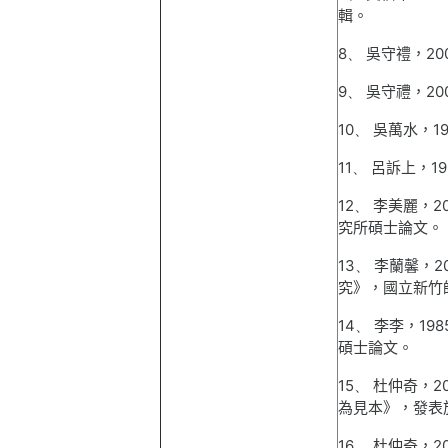
輯。
8、
吳守禮，
20
9、
吳守禮，
20
10、
吳萬水，
1
11、
呂訴上，
19
12、
李美麗，
2
究所碩士論文。
13、
李蘭馨，
2
究》，國立新竹
14、
李李，
198
碩士論文。
15、
杜仲奇，
2
為見本》，發表
16、
杜仲奇，
2