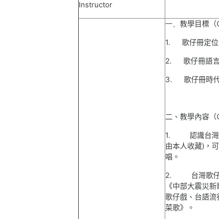
Instructor
一、
教學目標（
1.
歌仔冊定位
2.
歌仔冊語
3.
歌仔冊時
二、教學內容（
1.
認識台灣
由本人收藏
)
，可
唱。
2.
台灣歌
《中部大震災新
歌仔戲、台語流
菜歌》。