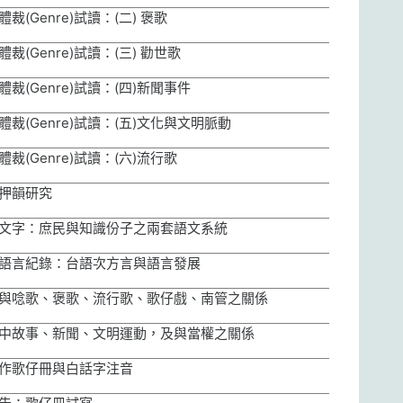
體裁
(Genre)
試讀：
(
二
)
褒歌
體裁
(Genre)
試讀：
(
三
)
勸世歌
體裁
(Genre)
試讀：
(
四
)
新聞事件
體裁
(Genre)
試讀：
(
五
)
文化與文明脈動
體裁
(Genre)
試讀：
(
六
)
流行歌
押韻研究
文字：庶民與知識份子之兩套語文系統
語言紀錄：台語次方言與語言發展
與唸歌、褒歌、流行歌、歌仔戲、南管之關係
中故事、新聞、文明運動，及與當權之關係
作歌仔冊與白話字注音