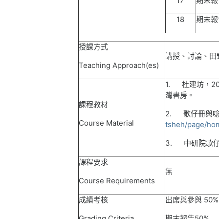
17
期末報
18
期末報
授課方式
講授、討論、田
Teaching Approach(es)
1.
杜建坊，
2
灣書房。
課程教材
2.
歌仔冊與
Course Material
tsheh/page/ho
3.
中研院歌
課程要求
無
Course Requirements
成績考核
出席與參與
50%
Grading Criteria
期末報告
50%