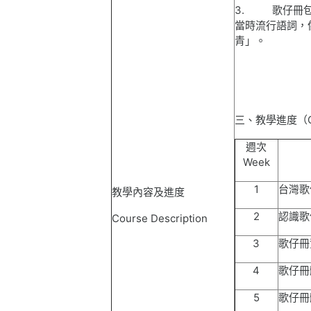
3.
歌仔冊
當時流行語詞，
青」。
三、教學進度（
週次
Week
1
台灣歌
教學內容及進度
2
認識歌
Course Description
3
歌仔冊
4
歌仔冊
5
歌仔冊