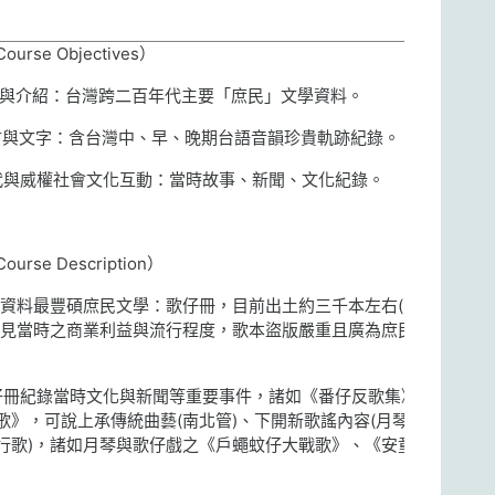
Course Objectives
）
與介紹：台灣跨二百年代主要「庶民」文學資料。
言與文字：含台灣中、早、晚期台語音韻珍貴軌跡紀錄。
代與威權社會文化互動：當時故事、新聞、文化紀錄。
Course Description
）
資料最豐碩庶民文學：歌仔冊，目前出土約三千本左右
(
目前
見當時之商業利益與流行程度，歌本盜版嚴重且廣為庶民傳
仔冊紀錄當時文化與新聞等重要事件，諸如《番仔反歌集》、
歌》，可說上承傳統曲藝
(
南北管
)
、下開新歌謠內容
(
月琴、
行歌
)
，諸如月琴與歌仔戲之《戶蠅蚊仔大戰歌》、《安童買