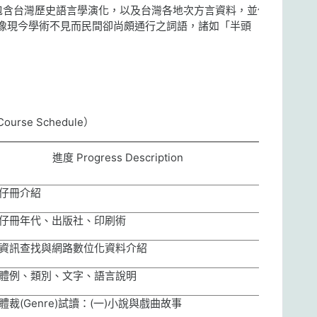
包含台灣歷史語言學演化，以及台灣各地次方言資料，並保留
像現今學術不見而民間卻尚頗通行之詞語，諸如「半頭
Course Schedule
）
進度
Progress Description
仔冊介紹
仔冊年代、出版社、印刷術
資訊查找與網路數位化資料介紹
體例、類別、文字、語言說明
體裁
(Genre)
試讀：
(
一
)
小說與戲曲故事