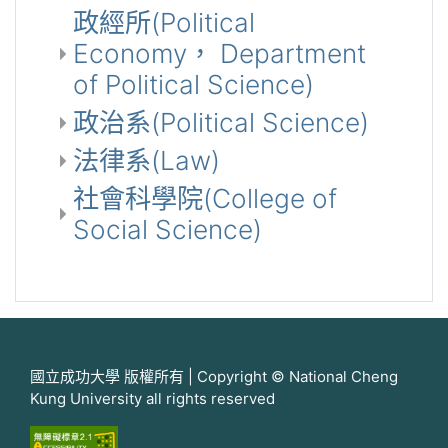
政經所(Political
Economy， Department
of Political Science)
政治系(Political Science)
法律系(Law)
社會科學院(College of
Social Science)
國立成功大學 版權所有 | Copyright © National Cheng
Kung University all rights reserved